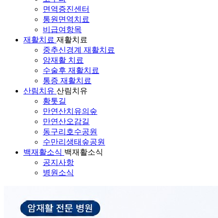
면역증진센터
통원면역치료
비급여항목
재활치료
재활치료
중추신경계 재활치료
암재활 치료
수술후 재활치료
통증 재활치료
산림치유
산림치유
황톳길
만연산치유의숲
만연산오감길
동구리호수공원
수만리생태숲공원
백재활소식
백재활소식
공지사항
병원소식