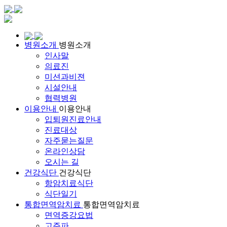
병원소개
병원소개
인사말
의료진
미션과비젼
시설안내
협력병원
이용안내
이용안내
입퇴원진료안내
진료대상
자주묻는질문
온라인상담
오시는 길
건강식단
건강식단
항암치료식단
식단일기
통합면역암치료
통합면역암치료
면역증강요법
고주파