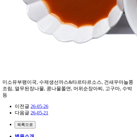
미소유부팽이국, 수제생선까스&타르타르소스, 건새우마늘쫑
조림, 열무된장나물, 콩나물쫄면, 머위순장아찌, 고구마, 수박
등
이전글
26-05-26
다음글
26-05-21
병원소개